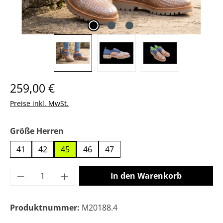
Regulärer Preis:
259,00 €
Preise inkl. MwSt.
auswählen
Größe Herren
41
42
45
46
47
Produkt Anzahl: Gib den gewünschten Wer
In den Warenkorb
Produktnummer:
M20188.4