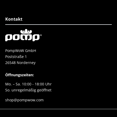
attert zu haben. Die
Farbgestaltun
top er fühlt sich super
Einzigartigkei
esser geht nicht.
Schuh
e danke danke danke
Kontakt
PompWoW GmbH
Poststraße 1
26548 Norderney
Öffnungszeiten:
Mo. – Sa. 10:00 - 18:00 Uhr
So. unregelmäßig geöffnet
shop@pompwow.com