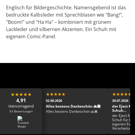
Englisch für Bildergeschichte. Namensgebend ist das
bedruckte Kalbsleder mit Sprechblasen wie "Bang!",
"Boom!" und "Ha Ha" – kombiniert mit grünem
Lackleder und silbernen Akzenten. Ein Schuh mit
eigenem Comic-Panel.
★
★
★
★
★
★
★
★
★
★
★
★
★
★
★
4,91
02.08.2026
30.07.2026
Hervorragend
 Mega Mega toller
Alles bestens Dankeschön 🙏🏾
der Eject Ka
fast schon zu schade
Schuh…
93 Bewertungen
Alles bestens Dankeschön 🙏🏾
ziehen
ehr sehr netter
der Eject Kay
mpetent und der Schuh
Schuh für bre
 der Hammer ab sofort
eigenen Einla
ieblingsschuh erkoren
Verarbeitung 
froh einen von sechs
toll finde ich