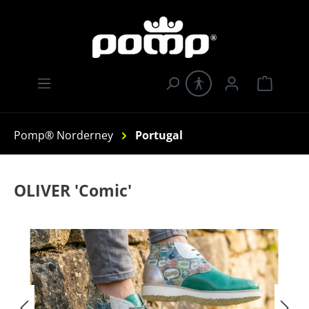
Zum Hauptinhalt springen
Warenk
Pomp® Norderney
Portugal
OLIVER 'Comic'
Bildergalerie überspringen