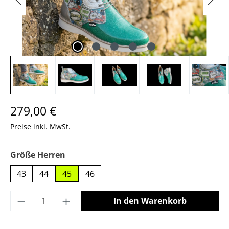
Regulärer Preis:
279,00 €
Preise inkl. MwSt.
auswählen
Größe Herren
43
44
45
46
Produkt Anzahl: Gib den gewünschten Wer
In den Warenkorb