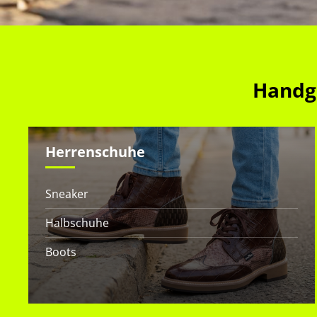
Handge
Herrenschuhe
Sneaker
Halbschuhe
Boots