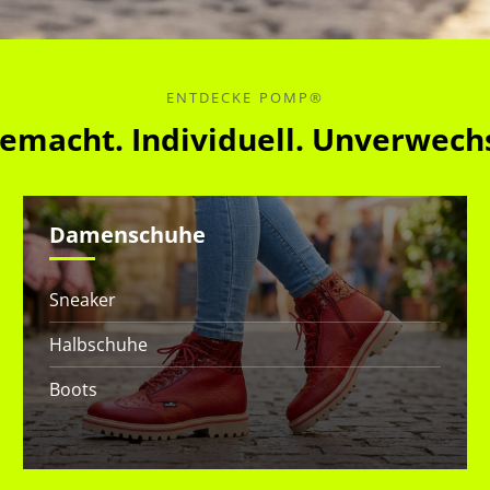
ENTDECKE POMP®
macht. Individuell. Unverwech
Damenschuhe
Sneaker
Halbschuhe
Boots