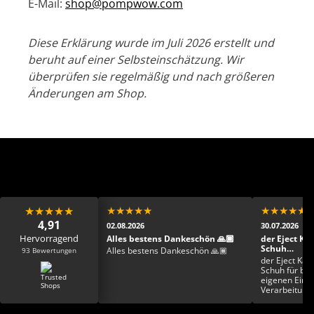
E-Mail:
shop@pompwow.com
Diese Erklärung wurde im Juli 2026 erstellt und
beruht auf einer Selbsteinschätzung. Wir
überprüfen sie regelmäßig und nach größeren
Änderungen am Shop.
★
★
★
★
★
★
★
★
★
★
★
★
★
★
★
4,91
02.08.2026
30.07.2026
Hervorragend
 Mega Mega toller
Alles bestens Dankeschön 🙏🏾
der Eject Ka
fast schon zu schade
Schuh…
93 Bewertungen
Alles bestens Dankeschön 🙏🏾
ziehen
ehr sehr netter
der Eject Kay
mpetent und der Schuh
Schuh für bre
 der Hammer ab sofort
eigenen Einla
ieblingsschuh erkoren
Verarbeitung 
froh einen von sechs
toll finde ich
attert zu haben. Die
Farbgestaltun