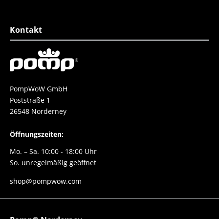
top er fühlt sich super
Einzigartigkei
esser geht nicht.
Schuh
e danke danke danke
Kontakt
PompWoW GmbH
Poststraße 1
26548 Norderney
Öffnungszeiten:
Mo. – Sa. 10:00 - 18:00 Uhr
So. unregelmäßig geöffnet
shop@pompwow.com