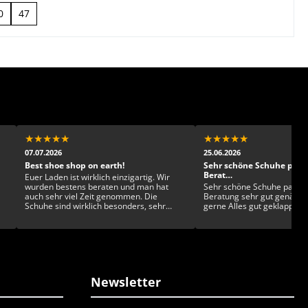
0
47
★
★
★
★
★
★
★
★
★
★
07.07.2026
25.06.2026
Best shoe shop on earth!
Sehr schöne Schuhe pass
Berat…
Euer Laden ist wirklich einzigartig. Wir
wurden bestens beraten und man hat
Sehr schöne Schuhe passen
auch sehr viel Zeit genommen. Die
Beratung sehr gut genäht 
Schuhe sind wirklich besonders, sehr
gerne Alles gut geklappt
gesckmackvoll und exklusiv. Man kann
sich kaum entscheiden!
Newsletter