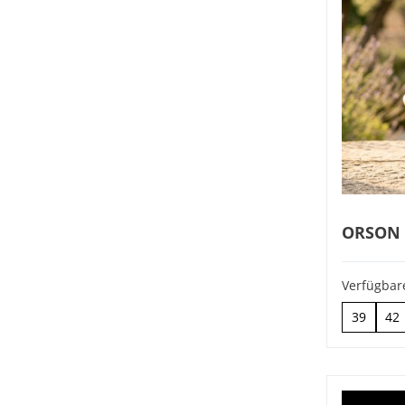
ORSON '
Verfügbar
39
42