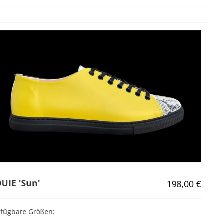
UIE 'Sun'
Regulärer Pr
198,00 €
rfügbare Größen: