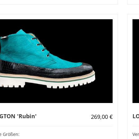
GTON 'Rubin'
LO
Regulärer Preis:
269,00 €
e Größen:
Ve