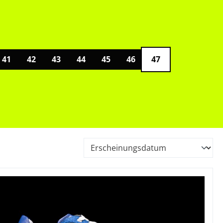
41
42
43
44
45
46
47