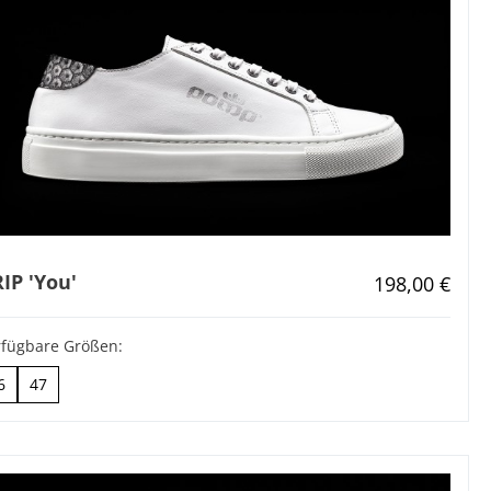
IP 'You'
Regulärer Pr
198,00 €
rfügbare Größen:
6
47