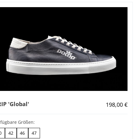
IP 'Global'
Regulärer Pr
198,00 €
rfügbare Größen:
0
42
46
47