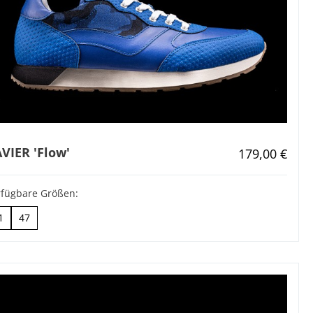
VIER 'Flow'
Regulärer Pr
179,00 €
rfügbare Größen:
1
47