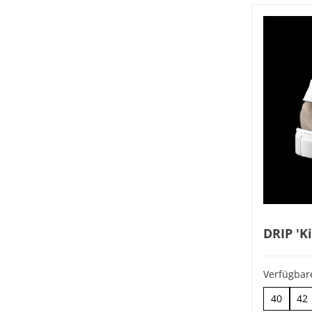
DRIP 'K
Verfügbar
40
42