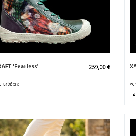
RAFT 'Fearless'
XA
Regulärer Preis:
259,00 €
e Größen:
Ve
4