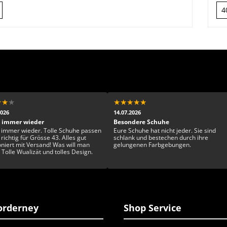
4
★
★
★
★
★
★
★
★
2026
14.07.2026
 immer wieder
Besondere Schuhe
 immer wieder. Tolle Schuhe passen
Eure Schuhe hat nicht jeder. Sie sind
richtig für Grösse 43. Alles gut
schlank und bestechen durch ihre
oniert mit Versand! Was will man
gelungenen Farbgebungen.
 Tolle Wualizät und tolles Design.
rderney
Shop Service