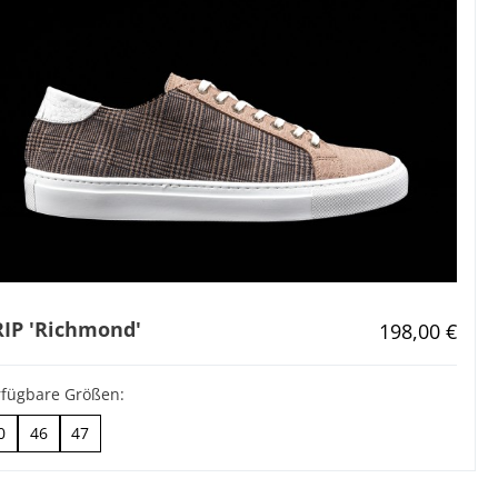
IP 'Richmond'
Regulärer Pr
198,00 €
rfügbare Größen:
0
46
47