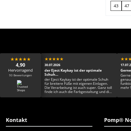
43
47
★
★
★
★
★
★
★
★
★
★
★
★
4,90
30.07.2026
17.07.
Hervorragend
keschön 🙏🏾
der Eject Kaykay ist der optimale
Gerne
Schuh…
93 Bewertungen
eschön 🙏🏾
Gerne
der Eject Kaykay ist der optimale Schuh
genau 
für breitere Füße mit eigenen Einlagen.
funkti
Die Verarbeitung ist auch super. Ganz toll
mehr !
finde ich auch die Farbgestaltung und die
Einzigartigkeit. Rundum ein toller Schuh
Kontakt
Pomp® No