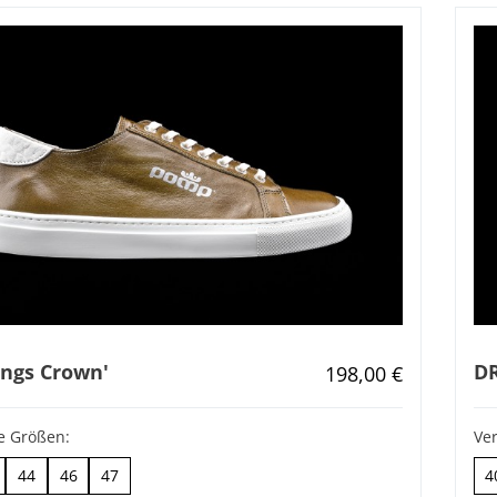
ings Crown'
DR
Regulärer Preis:
198,00 €
e Größen:
Ve
44
46
47
4