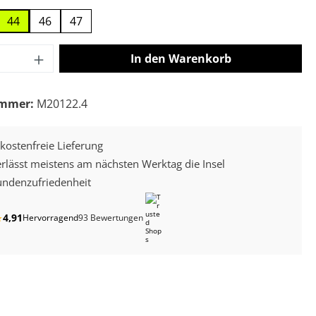
44
46
47
 Anzahl: Gib den gewünschten Wert ein o
In den Warenkorb
ummer:
M20122.4
kostenfreie Lieferung
erlässt meistens am nächsten Werktag die Insel
ndenzufriedenheit
4,91
★
Hervorragend
93 Bewertungen