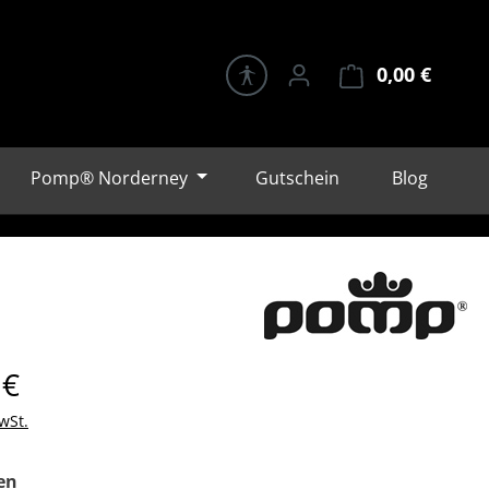
0,00 €
Warenk
Pomp® Norderney
Gutschein
Blog
eis:
 €
wSt.
auswählen
en