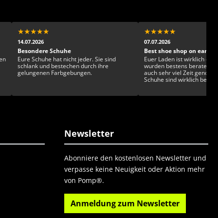
★
★
★
★
★
★
★
★
★
★
14.07.2026
07.07.2026
Besondere Schuhe
Best shoe shop on earth!
en
Eure Schuhe hat nicht jeder. Sie sind
Euer Laden ist wirklich einz
schlank und bestechen durch ihre
wurden bestens beraten u
gelungenen Farbgebungen.
auch sehr viel Zeit genom
Schuhe sind wirklich beson
gesckmackvoll und exklusiv. Man ka
sich kaum entscheiden!
Newsletter
Abonniere den kostenlosen Newsletter und
verpasse keine Neuigkeit oder Aktion mehr
von Pomp®.
Anmeldung zum Newsletter