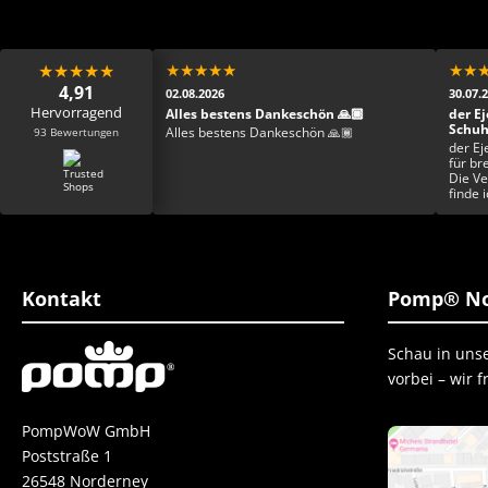
★
★
★
★
★
★
★
★
★
★
★
★
4,91
02.08.2026
30.07.
Hervorragend
Mega toller Schuh,
Alles bestens Dankeschön 🙏🏾
der Ej
 schade ist zum
Schu
93 Bewertungen
Alles bestens Dankeschön 🙏🏾
r netter Kontakt.
der Ej
Schuh ist einfach der
für br
 zu meinem
Die Ve
ren und ich bin froh
finde 
tweit ergattert zu
Einzig
ist top er fühlt sich
esser geht nicht.
 danke danke danke
Kontakt
Pomp® No
Schau in uns
vorbei – wir 
PompWoW GmbH
Poststraße 1
26548 Norderney