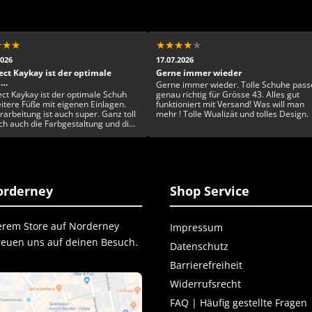
★
★
★
★
★
★
★
★
2026
17.07.2026
ect Kaykay ist der optimale
Gerne immer wieder
h…
Gerne immer wieder. Tolle Schuhe pass
ect Kaykay ist der optimale Schuh
genau richtig für Grösse 43. Alles gut
eitere Füße mit eigenen Einlagen.
funktioniert mit Versand! Was will man
rarbeitung ist auch super. Ganz toll
mehr ! Tolle Wualizät und tolles Design.
ich auch die Farbgestaltung und die
artigkeit. Rundum ein toller Schuh
rderney
Shop Service
erem Store auf Norderney
Impressum
freuen uns auf deinen Besuch.
Datenschutz
Barrierefreiheit
Widerrufsrecht
FAQ | Häufig gestellte Fragen