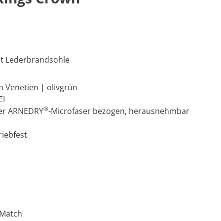
it Lederbrandsohle
n Venetien | olivgrün
EI
®
ver ARNEDRY
-Microfaser bezogen, herausnehmbar
riebfest
 Match