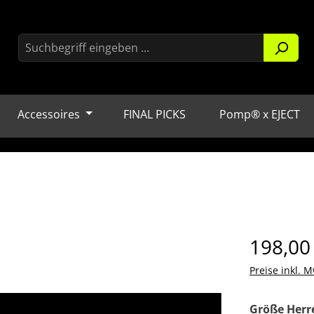
Accessoires
FINAL PICKS
Pomp® x EJECT
Regulärer Pr
198,00
Preise inkl. M
Größe Herr