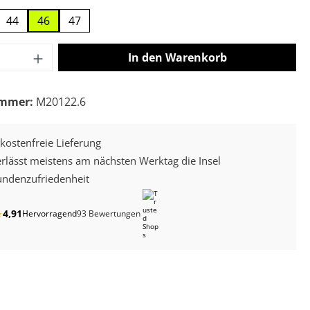
44
46
47
 Anzahl: Gib den gewünschten Wert ein o
In den Warenkorb
ummer:
M20122.6
kostenfreie Lieferung
erlässt meistens am nächsten Werktag die Insel
ndenzufriedenheit
4,91
★
Hervorragend
93 Bewertungen