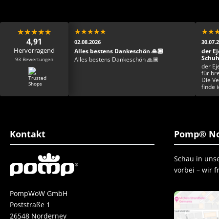
★
★
★
★
★
★
★
★
★
★
★
★
4,91
02.08.2026
30.07.
Hervorragend
Mega toller Schuh,
Alles bestens Dankeschön 🙏🏾
der Ej
 schade ist zum
Schu
93 Bewertungen
Alles bestens Dankeschön 🙏🏾
r netter Kontakt.
der Ej
Schuh ist einfach der
für br
 zu meinem
Die Ve
ren und ich bin froh
finde 
tweit ergattert zu
Einzig
ist top er fühlt sich
esser geht nicht.
 danke danke danke
Kontakt
Pomp® No
Schau in uns
vorbei – wir 
PompWoW GmbH
Poststraße 1
26548 Norderney