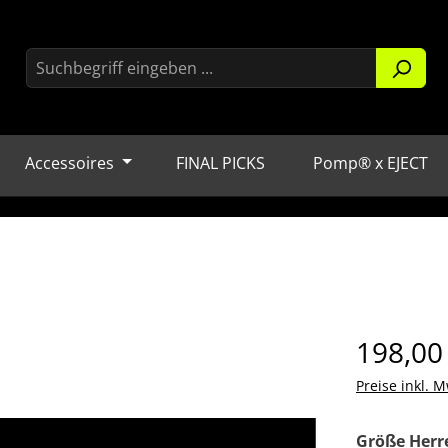
Accessoires
FINAL PICKS
Pomp® x EJECT
Regulärer Pr
198,00
Preise inkl. M
Größe Herr