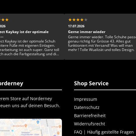
★
★
★
★
★
★
★
★
2026
17.07.2026
ect Kaykay ist der optimale
Gerne immer wieder
h…
Gerne immer wieder. Tolle Schuhe pass
ect Kaykay ist der optimale Schuh
genau richtig für Grösse 43. Alles gut
eitere Füße mit eigenen Einlagen.
funktioniert mit Versand! Was will man
rarbeitung ist auch super. Ganz toll
mehr ! Tolle Wualizät und tolles Design.
ich auch die Farbgestaltung und die
artigkeit. Rundum ein toller Schuh
rderney
Shop Service
erem Store auf Norderney
Impressum
freuen uns auf deinen Besuch.
Datenschutz
Barrierefreiheit
Widerrufsrecht
FAQ | Häufig gestellte Fragen