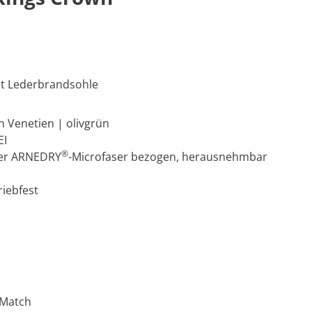
it Lederbrandsohle
n Venetien | olivgrün
EI
®
ver ARNEDRY
-Microfaser bezogen, herausnehmbar
riebfest
 Match