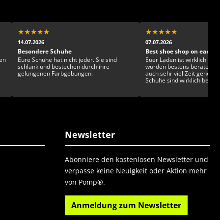
★
★
★
★
★
★
★
★
★
★
14.07.2026
07.07.2026
Besondere Schuhe
Best shoe shop on earth!
en
Eure Schuhe hat nicht jeder. Sie sind
Euer Laden ist wirklich einz
schlank und bestechen durch ihre
wurden bestens beraten u
gelungenen Farbgebungen.
auch sehr viel Zeit genom
Schuhe sind wirklich beson
gesckmackvoll und exklusiv. Man ka
sich kaum entscheiden!
Newsletter
Abonniere den kostenlosen Newsletter und
verpasse keine Neuigkeit oder Aktion mehr
von Pomp®.
Anmeldung zum Newsletter