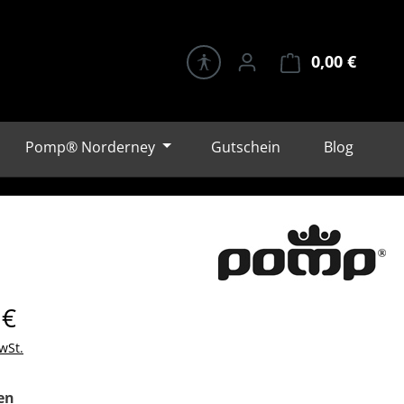
0,00 €
Warenk
Pomp® Norderney
Gutschein
Blog
eis:
 €
wSt.
auswählen
en