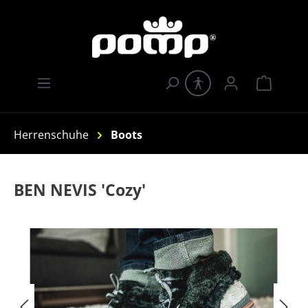
Zum Hauptinhalt springen
Warenk
Herrenschuhe
Boots
BEN NEVIS 'Cozy'
Bildergalerie überspringen