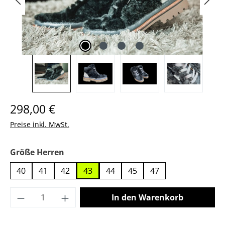
Regulärer Preis:
298,00 €
Preise inkl. MwSt.
auswählen
Größe Herren
40
41
42
43
44
45
47
Produkt Anzahl: Gib den gewünschten Wer
In den Warenkorb