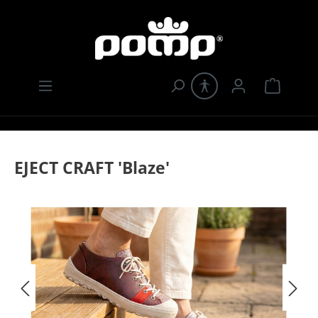
Zum Hauptinhalt springen
Warenk
EJECT CRAFT 'Blaze'
Bildergalerie überspringen