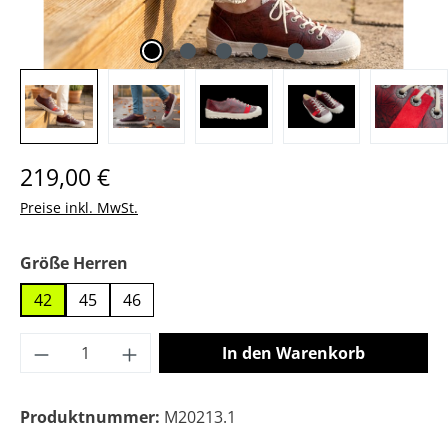
Regulärer Preis:
219,00 €
Preise inkl. MwSt.
auswählen
Größe Herren
42
45
46
Produkt Anzahl: Gib den gewünschten Wer
In den Warenkorb
Produktnummer:
M20213.1