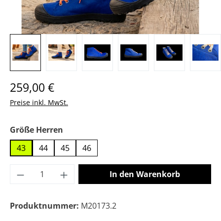
Regulärer Preis:
259,00 €
Preise inkl. MwSt.
auswählen
Größe Herren
43
44
45
46
Produkt Anzahl: Gib den gewünschten Wer
In den Warenkorb
Produktnummer:
M20173.2