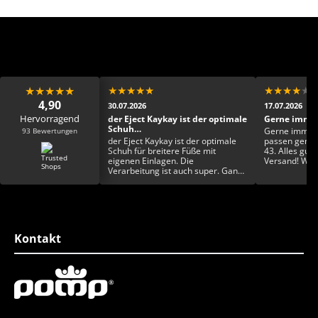
★
★
★
★
★
★
★
★
★
★
★
★
★
★
★
4,90
30.07.2026
17.07.2026
Hervorragend
ens Dankeschön 🙏🏾
der Eject Kaykay ist der optimale
Gerne immer
Schuh…
93 Bewertungen
ns Dankeschön 🙏🏾
Gerne immer 
der Eject Kaykay ist der optimale
passen genau 
Schuh für breitere Füße mit
43. Alles gut 
eigenen Einlagen. Die
Versand! Was 
Verarbeitung ist auch super. Ganz
Wualizät und 
toll finde ich auch die
Farbgestaltung und die
Einzigartigkeit. Rundum ein toller
Schuh
Kontakt