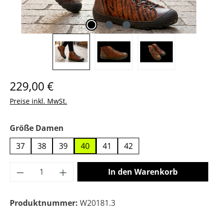
Regulärer Preis:
229,00 €
Preise inkl. MwSt.
auswählen
Größe Damen
37
38
39
40
41
42
Produkt Anzahl: Gib den gewünschten Wer
In den Warenkorb
Produktnummer:
W20181.3