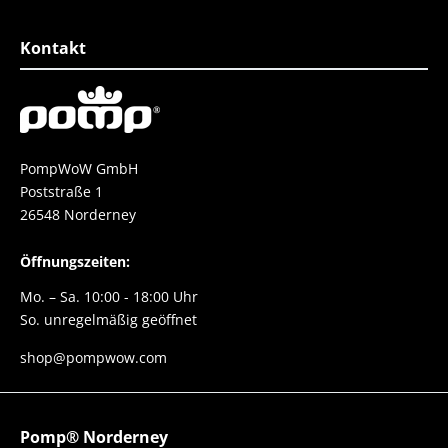
esser geht nicht.
Schuh
e danke danke danke
Kontakt
PompWoW GmbH
Poststraße 1
26548 Norderney
Öffnungszeiten:
Mo. – Sa. 10:00 - 18:00 Uhr
So. unregelmäßig geöffnet
shop@pompwow.com
Pomp® Norderney