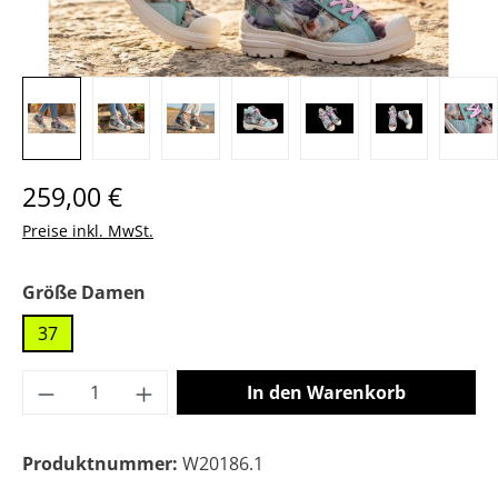
Regulärer Preis:
259,00 €
Preise inkl. MwSt.
auswählen
Größe Damen
37
Produkt Anzahl: Gib den gewünschten Wer
In den Warenkorb
Produktnummer:
W20186.1