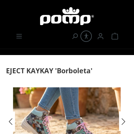
Zum Hauptinhalt springen
Warenk
EJECT KAYKAY 'Borboleta'
Bildergalerie überspringen