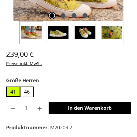
Regulärer Preis:
239,00 €
Preise inkl. MwSt.
auswählen
Größe Herren
41
46
Produkt Anzahl: Gib den gewünschten Wer
In den Warenkorb
Produktnummer:
M20209.2