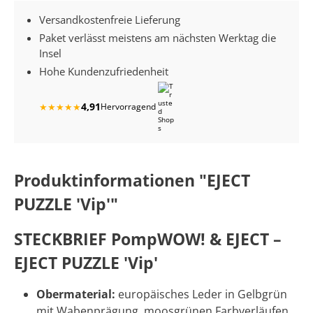
Versandkostenfreie Lieferung
Paket verlässt meistens am nächsten Werktag die
Insel
Hohe Kundenzufriedenheit
4,91
★
★
★
★
★
Hervorragend
Produktinformationen "EJECT
PUZZLE 'Vip'"
STECKBRIEF PompWOW! & EJECT –
EJECT PUZZLE 'Vip'
Obermaterial:
europäisches Leder in Gelbgrün
mit Wabenprägung, moosgrünen Farbverläufen