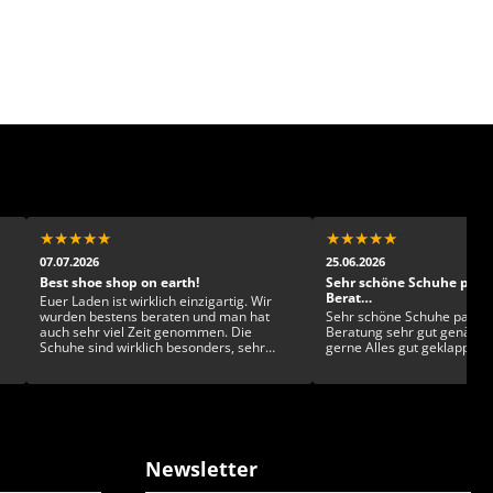
★
★
★
★
★
★
★
★
★
★
07.07.2026
25.06.2026
Best shoe shop on earth!
Sehr schöne Schuhe pass
Berat…
Euer Laden ist wirklich einzigartig. Wir
wurden bestens beraten und man hat
Sehr schöne Schuhe passen
auch sehr viel Zeit genommen. Die
Beratung sehr gut genäht 
Schuhe sind wirklich besonders, sehr
gerne Alles gut geklappt
gesckmackvoll und exklusiv. Man kann
sich kaum entscheiden!
Newsletter