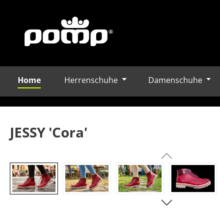
Home
Herrenschuhe
Damenschuhe
m Hauptinhalt springen
Zur Suche springen
Zur Hauptnavigation springen
JESSY 'Cora'
Bildergalerie überspringen