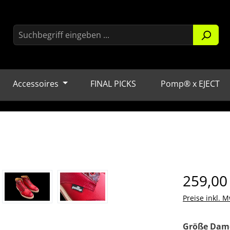
Accessoires
FINAL PICKS
Pomp® x EJECT
Regulärer Pr
259,00
Preise inkl. M
Größe Dam