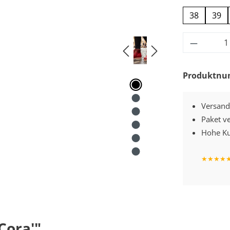
38
39
Produkt
Produktn
Versand
Paket v
Hohe Ku
★
★
★
★
Cora'"