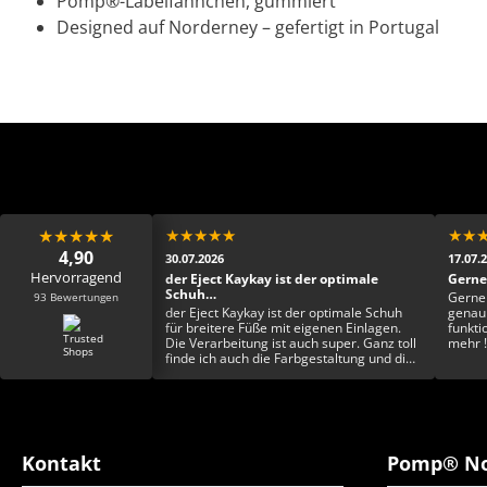
Pomp®-Labelfähnchen, gummiert
Designed auf Norderney – gefertigt in Portugal
★
★
★
★
★
★
★
★
★
★
★
★
4,90
30.07.2026
17.07.
Hervorragend
keschön 🙏🏾
der Eject Kaykay ist der optimale
Gerne
Schuh…
93 Bewertungen
eschön 🙏🏾
Gerne
der Eject Kaykay ist der optimale Schuh
genau 
für breitere Füße mit eigenen Einlagen.
funkti
Die Verarbeitung ist auch super. Ganz toll
mehr !
finde ich auch die Farbgestaltung und die
Einzigartigkeit. Rundum ein toller Schuh
Kontakt
Pomp® No