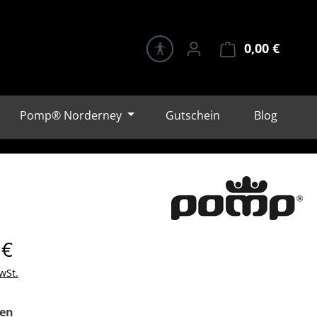
0,00 €
Warenk
Pomp® Norderney
Gutschein
Blog
eis:
 €
wSt.
auswählen
en