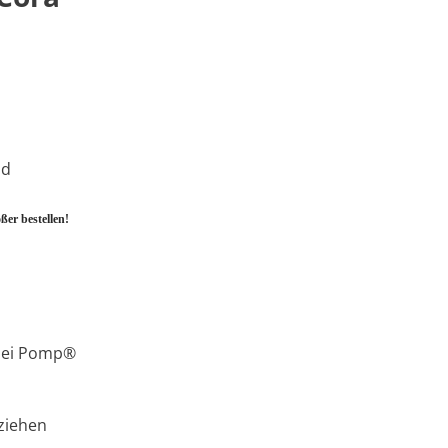
nd
ßer bestellen!
 bei Pomp®
sziehen