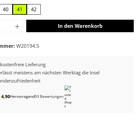
40
41
42
 Anzahl: Gib den gewünschten Wert ein o
In den Warenkorb
ummer:
W20194.5
kostenfreie Lieferung
erlässt meistens am nächsten Werktag die Insel
ndenzufriedenheit
4,90
★
Hervorragend
93 Bewertungen