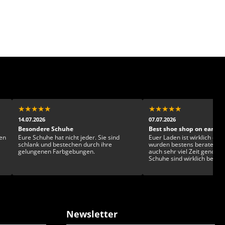
★
★
★
★
★
★
★
★
★
★
14.07.2026
07.07.2026
Besondere Schuhe
Best shoe shop on earth!
en
Eure Schuhe hat nicht jeder. Sie sind
Euer Laden ist wirklich einz
schlank und bestechen durch ihre
wurden bestens beraten u
gelungenen Farbgebungen.
auch sehr viel Zeit genom
Schuhe sind wirklich beson
gesckmackvoll und exklusiv. Man ka
sich kaum entscheiden!
Newsletter