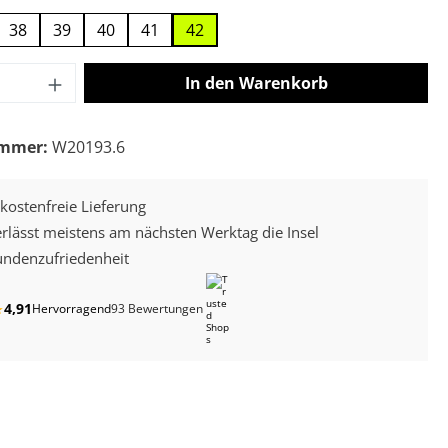
38
39
40
41
42
 Anzahl: Gib den gewünschten Wert ein o
In den Warenkorb
ummer:
W20193.6
kostenfreie Lieferung
erlässt meistens am nächsten Werktag die Insel
ndenzufriedenheit
4,91
★
Hervorragend
93 Bewertungen