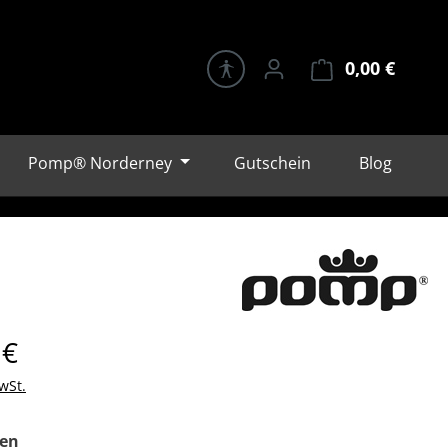
0,00 €
Warenk
Pomp® Norderney
Gutschein
Blog
eis:
 €
wSt.
auswählen
en