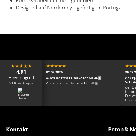
Pomp®-Labelfähnchen, gummiert
Designed auf Norderney – gefertigt in Portugal
★
★
★
★
★
★
★
★
★
★
★
★
4,91
02.08.2026
30.07.
Hervorragend
Mega toller Schuh,
Alles bestens Dankeschön 🙏🏾
der Ej
 schade ist zum
Schu
93 Bewertungen
Alles bestens Dankeschön 🙏🏾
r netter Kontakt.
der Ej
Schuh ist einfach der
für br
 zu meinem
Die Ve
ren und ich bin froh
finde 
tweit ergattert zu
Einzig
ist top er fühlt sich
esser geht nicht.
 danke danke danke
Kontakt
Pomp® No