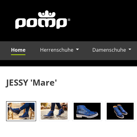
Home
Herrenschuhe
Damenschuhe
m Hauptinhalt springen
Zur Suche springen
Zur Hauptnavigation springen
JESSY 'Mare'
Bildergalerie überspringen