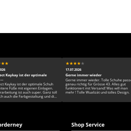
★
★
★
★
★
★
★
★
2026
17.07.2026
ect Kaykay ist der optimale
Gerne immer wieder
h…
Gerne immer wieder. Tolle Schuhe pass
ect Kaykay ist der optimale Schuh
genau richtig für Grösse 43. Alles gut
eitere Füße mit eigenen Einlagen.
funktioniert mit Versand! Was will man
rarbeitung ist auch super. Ganz toll
mehr ! Tolle Wualizät und tolles Design.
ich auch die Farbgestaltung und die
artigkeit. Rundum ein toller Schuh
rderney
Shop Service