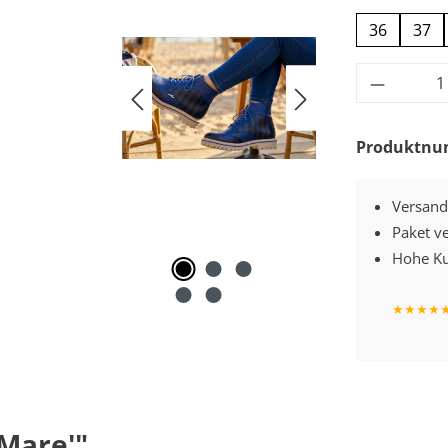
36
37
Produkt
Produktn
Versand
Paket v
Hohe Ku
★
★
★
★
Mare'"