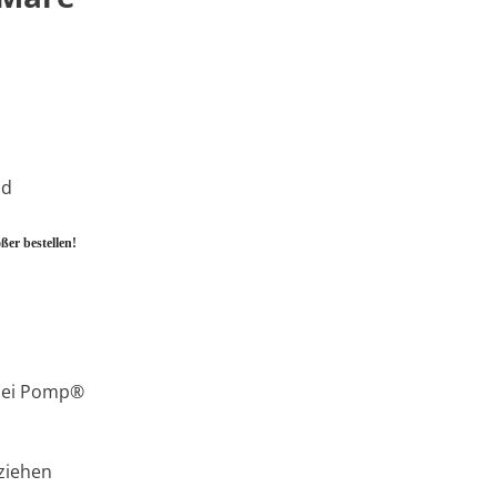
nd
ßer bestellen!
 bei Pomp®
sziehen