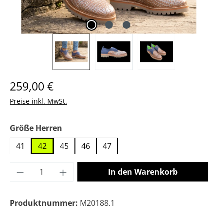
Regulärer Preis:
259,00 €
Preise inkl. MwSt.
auswählen
Größe Herren
41
42
45
46
47
Produkt Anzahl: Gib den gewünschten Wer
In den Warenkorb
Produktnummer:
M20188.1