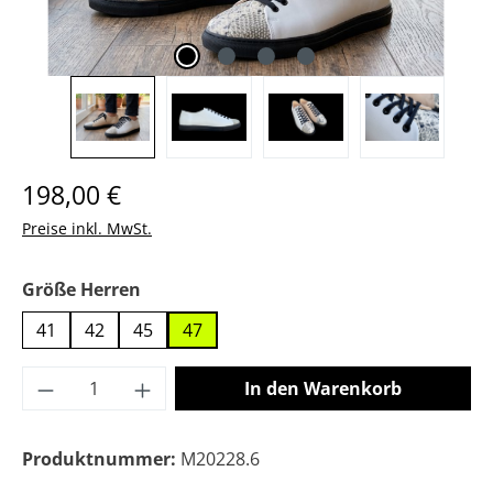
Regulärer Preis:
198,00 €
Preise inkl. MwSt.
auswählen
Größe Herren
41
42
45
47
Produkt Anzahl: Gib den gewünschten Wer
In den Warenkorb
Produktnummer:
M20228.6