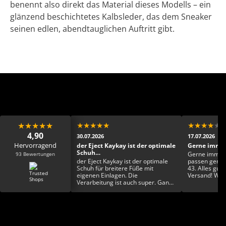
benennt also direkt das Material dieses Modells – ein
glänzend beschichtetes Kalbsleder, das dem Sneaker
seinen edlen, abendtauglichen Auftritt gibt.
★
★
★
★
★
★
★
★
★
★
★
★
★
★
★
4,90
30.07.2026
17.07.2026
Hervorragend
ens Dankeschön 🙏🏾
der Eject Kaykay ist der optimale
Gerne immer
Schuh…
93 Bewertungen
ns Dankeschön 🙏🏾
Gerne immer 
der Eject Kaykay ist der optimale
passen genau 
Schuh für breitere Füße mit
43. Alles gut 
eigenen Einlagen. Die
Versand! Was 
Verarbeitung ist auch super. Ganz
Wualizät und 
toll finde ich auch die
Farbgestaltung und die
Einzigartigkeit. Rundum ein toller
Schuh