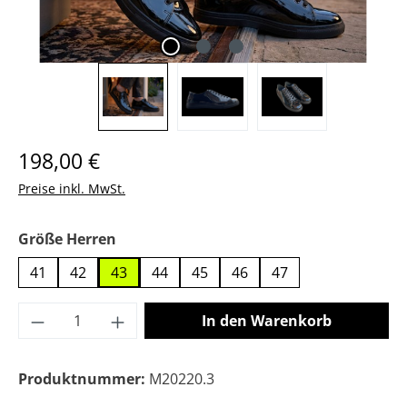
Regulärer Preis:
198,00 €
Preise inkl. MwSt.
auswählen
Größe Herren
41
42
43
44
45
46
47
Produkt Anzahl: Gib den gewünschten Wer
In den Warenkorb
Produktnummer:
M20220.3