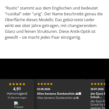
"Rustic" stammt aus dem Englischen und bedeutet
"rustikal" oder "urig". Der Name beschreibt genau die
Oberfläche dieses Modells: Das gebürstete Leder
wirkt wie über Jahre getragen, mit changierendem
Glanz und feinen Strukturen. Diese Antik-Optik ist
gewollt – sie macht jedes Paar einzigartig.
★
★
★
★
★
★
★
★
★
★
★
★
★
★
★
4,91
02.08.2026
30.07.2026
Hervorragend
 Mega Mega toller
Alles bestens Dankeschön 🙏🏾
der Eject Ka
fast schon zu schade
Schuh…
93 Bewertungen
Alles bestens Dankeschön 🙏🏾
ziehen
ehr sehr netter
der Eject Kay
mpetent und der Schuh
Schuh für bre
 der Hammer ab sofort
eigenen Einla