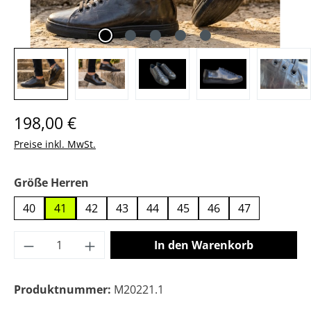
Regulärer Preis:
198,00 €
Preise inkl. MwSt.
auswählen
Größe Herren
40
41
42
43
44
45
46
47
Produkt Anzahl: Gib den gewünschten Wer
In den Warenkorb
Produktnummer:
M20221.1