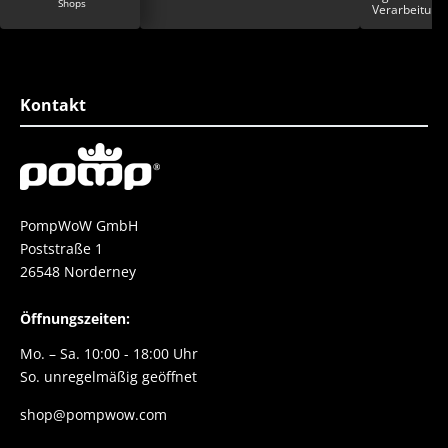
ieblingsschuh erkoren
Verarbeitung 
froh einen von sechs
toll finde ich
attert zu haben. Die
Farbgestaltun
top er fühlt sich super
Einzigartigkei
esser geht nicht.
Schuh
e danke danke danke
Kontakt
PompWoW GmbH
Poststraße 1
26548 Norderney
Öffnungszeiten:
Mo. – Sa. 10:00 - 18:00 Uhr
So. unregelmäßig geöffnet
shop@pompwow.com