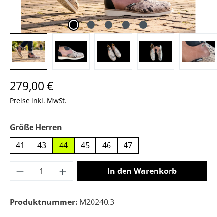
Regulärer Preis:
279,00 €
Preise inkl. MwSt.
auswählen
Größe Herren
41
43
44
45
46
47
Produkt Anzahl: Gib den gewünschten Wer
In den Warenkorb
Produktnummer:
M20240.3