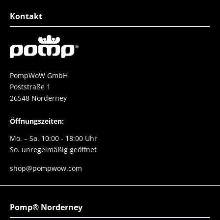
e danke danke danke
Kontakt
PompWoW GmbH
Poststraße 1
26548 Norderney
Öffnungszeiten:
Mo. – Sa. 10:00 - 18:00 Uhr
So. unregelmäßig geöffnet
shop@pompwow.com
Pomp® Norderney