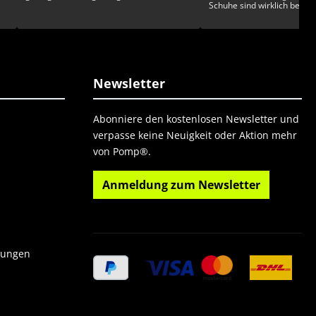
Schuhe sind wirklich beson
gesckmackvoll und exklusiv. Man ka
sich kaum entscheiden!
Newsletter
Abonniere den kostenlosen Newsletter und
verpasse keine Neuigkeit oder Aktion mehr
von Pomp®.
Anmeldung zum Newsletter
gungen