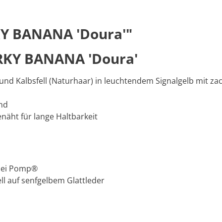
Y BANANA 'Doura'"
KY BANANA 'Doura'
und Kalbsfell (Naturhaar) in leuchtendem Signalgelb mit za
nd
ht für lange Haltbarkeit
 bei Pomp®
l auf senfgelbem Glattleder