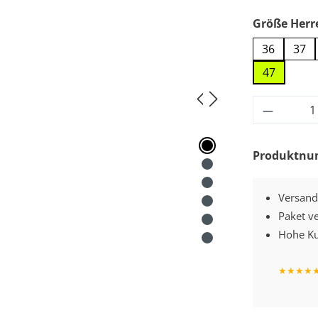
Größe Herr
36
37
47
Produkt
Produktn
Versand
Paket v
Hohe Ku
★
★
★
★