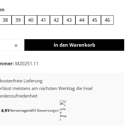
auswählen
en
38
39
40
41
42
43
44
45
46
 Anzahl: Gib den gewünschten Wert ein o
In den Warenkorb
ummer:
M20251.11
kostenfreie Lieferung
erlässt meistens am nächsten Werktag die Insel
ndenzufriedenheit
4,91
★
Hervorragend
93 Bewertungen