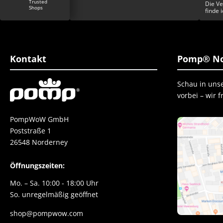
 zu meinem
Die Ve
ren und ich bin froh
finde 
tweit ergattert zu
Einzig
ist top er fühlt sich
esser geht nicht.
 danke danke danke
Kontakt
Pomp® No
Schau in uns
vorbei – wir 
PompWoW GmbH
Poststraße 1
26548 Norderney
Öffnungszeiten:
Mo. – Sa. 10:00 - 18:00 Uhr
So. unregelmäßig geöffnet
shop@pompwow.com