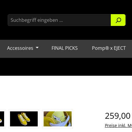
Accessoires
FINAL PICKS
Pomp® x EJECT
Regulärer Pr
259,00
Preise inkl. M