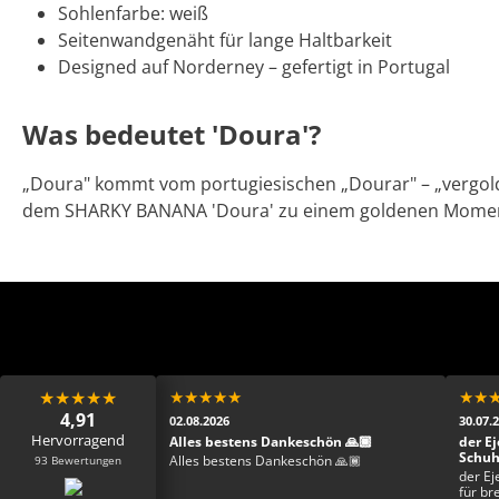
Sohlenfarbe: weiß
Seitenwandgenäht für lange Haltbarkeit
Designed auf Norderney – gefertigt in Portugal
Was bedeutet 'Doura'?
„Doura" kommt vom portugiesischen „Dourar" – „vergolde
dem SHARKY BANANA 'Doura' zu einem goldenen Mome
★
★
★
★
★
★
★
★
★
★
★
★
4,91
02.08.2026
30.07.
Hervorragend
Mega toller Schuh,
Alles bestens Dankeschön 🙏🏾
der Ej
 schade ist zum
Schu
93 Bewertungen
Alles bestens Dankeschön 🙏🏾
r netter Kontakt.
der Ej
Schuh ist einfach der
für br