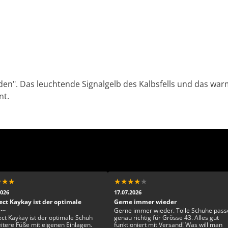
n". Das leuchtende Signalgelb des Kalbsfells und das warm
nt.
★
★
★
★
★
★
★
★
2026
17.07.2026
ect Kaykay ist der optimale
Gerne immer wieder
h…
Gerne immer wieder. Tolle Schuhe pass
ect Kaykay ist der optimale Schuh
genau richtig für Grösse 43. Alles gut
eitere Füße mit eigenen Einlagen.
funktioniert mit Versand! Was will man