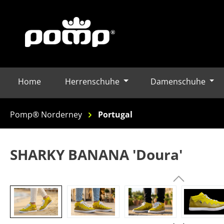
Home
Herrenschuhe
Damenschuhe
m Hauptinhalt springen
Zur Suche springen
Zur Hauptnavigation springen
Pomp® Norderney
Portugal
SHARKY BANANA 'Doura'
Bildergalerie überspringen