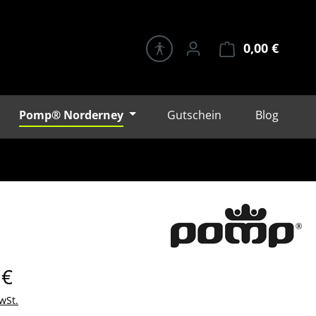
0,00 €
Warenk
Pomp® Norderney
Gutschein
Blog
eis:
 €
wSt.