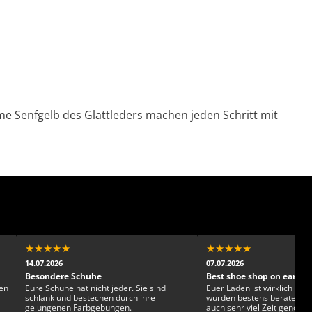
e Senfgelb des Glattleders machen jeden Schritt mit
★
★
★
★
★
★
★
★
★
★
14.07.2026
07.07.2026
Besondere Schuhe
Best shoe shop on earth!
en
Eure Schuhe hat nicht jeder. Sie sind
Euer Laden ist wirklich einz
schlank und bestechen durch ihre
wurden bestens beraten u
gelungenen Farbgebungen.
auch sehr viel Zeit genom