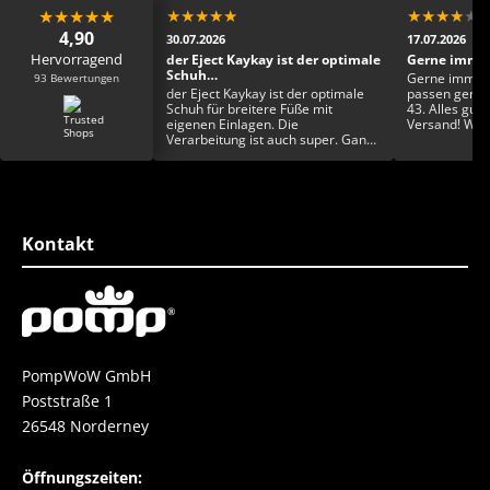
★
★
★
★
★
★
★
★
★
★
★
★
★
★
★
4,90
30.07.2026
17.07.2026
Hervorragend
ens Dankeschön 🙏🏾
der Eject Kaykay ist der optimale
Gerne immer
Schuh…
93 Bewertungen
ns Dankeschön 🙏🏾
Gerne immer 
der Eject Kaykay ist der optimale
passen genau 
Schuh für breitere Füße mit
43. Alles gut 
eigenen Einlagen. Die
Versand! Was 
Verarbeitung ist auch super. Ganz
Wualizät und 
toll finde ich auch die
Farbgestaltung und die
Einzigartigkeit. Rundum ein toller
Schuh
Kontakt
PompWoW GmbH
Poststraße 1
26548 Norderney
Öffnungszeiten: