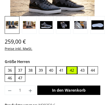
Regulärer Preis:
259,00 €
Preise inkl. MwSt.
auswählen
Größe Herren
36
37
38
39
40
41
42
43
44
46
47
Produkt Anzahl: Gib den gewünschten Wer
In den Warenkorb