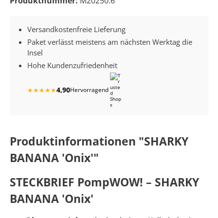
Produktnummer:
M20250.6
Versandkostenfreie Lieferung
Paket verlässt meistens am nächsten Werktag die
Insel
Hohe Kundenzufriedenheit
4,90
★
★
★
★
★
Hervorragend
Produktinformationen "SHARKY
BANANA 'Onix'"
STECKBRIEF PompWOW! – SHARKY
BANANA 'Onix'