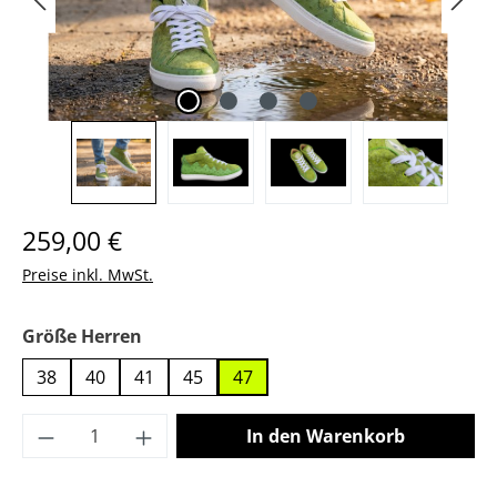
Regulärer Preis:
259,00 €
Preise inkl. MwSt.
auswählen
Größe Herren
38
40
41
45
47
Produkt Anzahl: Gib den gewünschten Wer
In den Warenkorb