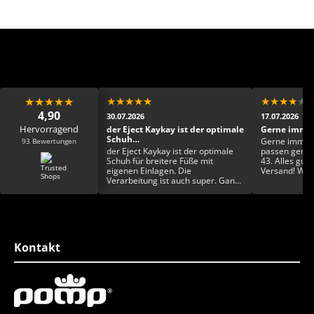
★
★
★
★
★
★
★
★
★
★
★
★
★
★
★
4,90
30.07.2026
17.07.2026
Hervorragend
ens Dankeschön 🙏🏾
der Eject Kaykay ist der optimale
Gerne immer
Schuh…
93 Bewertungen
ns Dankeschön 🙏🏾
Gerne immer 
der Eject Kaykay ist der optimale
passen genau 
Schuh für breitere Füße mit
43. Alles gut 
eigenen Einlagen. Die
Versand! Was 
Verarbeitung ist auch super. Ganz
Wualizät und 
toll finde ich auch die
Farbgestaltung und die
Einzigartigkeit. Rundum ein toller
Schuh
Kontakt