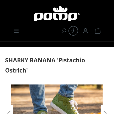
Zum Hauptinhalt springen
Warenk
SHARKY BANANA 'Pistachio
Ostrich'
Bildergalerie überspringen