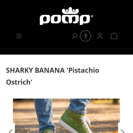
Zum Hauptinhalt springen
Warenk
SHARKY BANANA 'Pistachio
Ostrich'
Bildergalerie überspringen