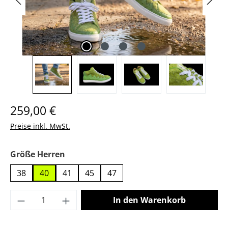
Regulärer Preis:
259,00 €
Preise inkl. MwSt.
auswählen
Größe Herren
38
40
41
45
47
Produkt Anzahl: Gib den gewünschten Wer
In den Warenkorb