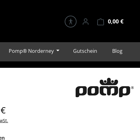
0,00 €
Warenk
Pomp® Norderney
Gutschein
Blog
eis:
 €
wSt.
auswählen
en