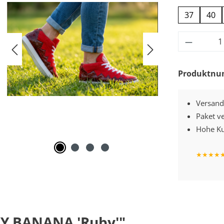
37
40
Produkt
Produktn
Versand
Paket v
Hohe Ku
★
★
★
★
Y BANANA 'Ruby'"