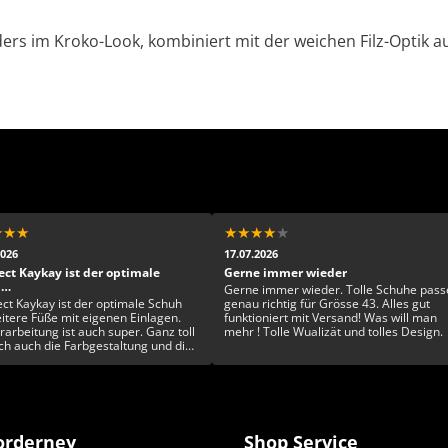
eders im Kroko-Look, kombiniert mit der weichen Filz-Optik a
★
★
★
★
★
★
★
★
2026
17.07.2026
ect Kaykay ist der optimale
Gerne immer wieder
h…
Gerne immer wieder. Tolle Schuhe pass
ect Kaykay ist der optimale Schuh
genau richtig für Grösse 43. Alles gut
eitere Füße mit eigenen Einlagen.
funktioniert mit Versand! Was will man
rarbeitung ist auch super. Ganz toll
mehr ! Tolle Wualizät und tolles Design.
ich auch die Farbgestaltung und die
artigkeit. Rundum ein toller Schuh
rderney
Shop Service