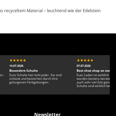
us recyceltem Material – leuchtend wie der Edelstein
★
★
★
★
★
★
★
★
★
★
14.07.2026
07.07.2026
Besondere Schuhe
Best shoe shop on earth!
en
Eure Schuhe hat nicht jeder. Sie sind
Euer Laden ist wirklich einz
schlank und bestechen durch ihre
wurden bestens beraten u
gelungenen Farbgebungen.
auch sehr viel Zeit genom
Schuhe sind wirklich beson
gesckmackvoll und exklusiv. Man ka
sich kaum entscheiden!
Newsletter