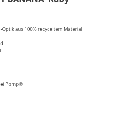
z-Optik aus 100% recyceltem Material
nd
t
 bei Pomp®