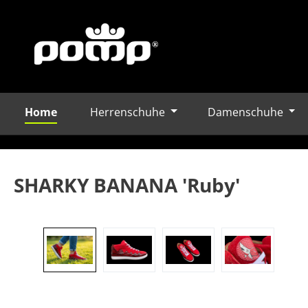
Home
Herrenschuhe
Damenschuhe
m Hauptinhalt springen
Zur Suche springen
Zur Hauptnavigation springen
SHARKY BANANA 'Ruby'
Bildergalerie überspringen