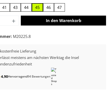
41
43
44
45
46
47
 Anzahl: Gib den gewünschten Wert ein o
In den Warenkorb
ummer:
M20225.8
kostenfreie Lieferung
erlässt meistens am nächsten Werktag die Insel
ndenzufriedenheit
4,90
★
Hervorragend
94 Bewertungen