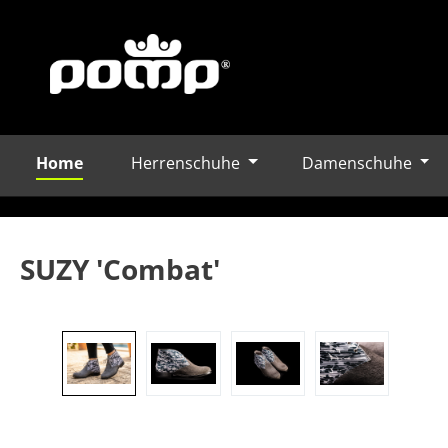
Home
Herrenschuhe
Damenschuhe
m Hauptinhalt springen
Zur Suche springen
Zur Hauptnavigation springen
SUZY 'Combat'
Bildergalerie überspringen