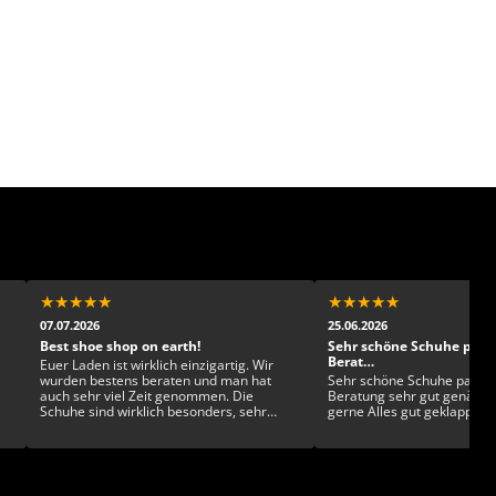
★
★
★
★
★
★
★
★
★
★
07.07.2026
25.06.2026
Best shoe shop on earth!
Sehr schöne Schuhe pass
Berat…
Euer Laden ist wirklich einzigartig. Wir
wurden bestens beraten und man hat
Sehr schöne Schuhe passen
auch sehr viel Zeit genommen. Die
Beratung sehr gut genäht 
Schuhe sind wirklich besonders, sehr
gerne Alles gut geklappt
gesckmackvoll und exklusiv. Man kann
sich kaum entscheiden!