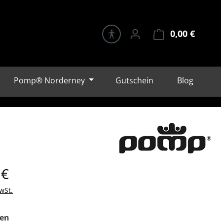
0,00 €
Warenk
Pomp® Norderney
Gutschein
Blog
eis:
 €
wSt.
auswählen
en