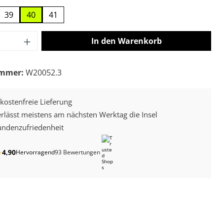
39
40
41
 Anzahl: Gib den gewünschten Wert ein o
In den Warenkorb
ummer:
W20052.3
kostenfreie Lieferung
erlässt meistens am nächsten Werktag die Insel
ndenzufriedenheit
4,90
★
Hervorragend
93 Bewertungen