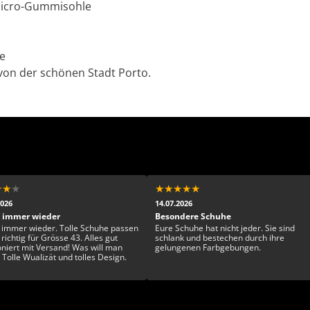
 Micro-Gummisohle
te
on der schönen Stadt Porto.
★
★
★
★
★
★
★
★
2026
14.07.2026
 immer wieder
Besondere Schuhe
 immer wieder. Tolle Schuhe passen
Eure Schuhe hat nicht jeder. Sie sind
richtig für Grösse 43. Alles gut
schlank und bestechen durch ihre
oniert mit Versand! Was will man
gelungenen Farbgebungen.
 Tolle Wualizät und tolles Design.