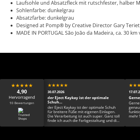
Laufsohle und Absatzfleck mit rutschfester, halber
Sohlenfarbe: dunkelgrau
Absatzfarbe: dunkelgrau
Designed at Pomp® by Creative Director Gary Terie
MADE IN PORTUGAL São João da Madeira, ca. 30 km v
★
★
★
★
★
★
★
★
★
★
★
★
4,90
30.07.2026
17.07.
Hervorragend
keschön 🙏🏾
der Eject Kaykay ist der optimale
Gerne
Schuh…
93 Bewertungen
eschön 🙏🏾
Gerne
der Eject Kaykay ist der optimale Schuh
genau 
für breitere Füße mit eigenen Einlagen.
funkti
Die Verarbeitung ist auch super. Ganz toll
mehr !
finde ich auch die Farbgestaltung und die
Einzigartigkeit. Rundum ein toller Schuh