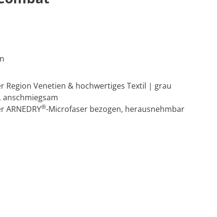
en
er Region Venetien & hochwertiges Textil | grau
v, anschmiegsam
®
ver ARNEDRY
-Microfaser bezogen, herausnehmbar