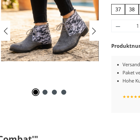
37
38
Produkt
Produktn
Versand
Paket v
Hohe Ku
★
★
★
★
Combat'"