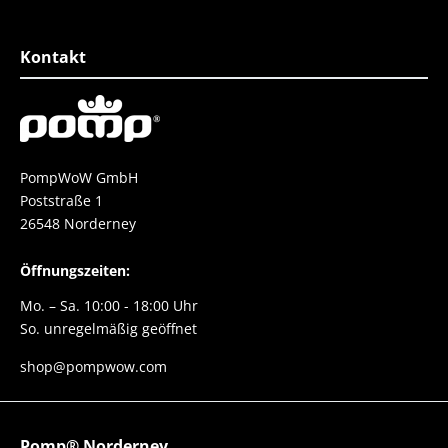
top er fühlt sich super
Einzigartigkei
esser geht nicht.
Schuh
e danke danke danke
Kontakt
PompWoW GmbH
Poststraße 1
26548 Norderney
Öffnungszeiten:
Mo. – Sa. 10:00 - 18:00 Uhr
So. unregelmäßig geöffnet
shop@pompwow.com
Pomp® Norderney