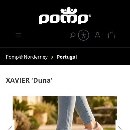
Zum Hauptinhalt springen
Warenk
Pomp® Norderney
Portugal
XAVIER 'Duna'
Bildergalerie überspringen