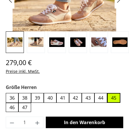
Regulärer Preis:
279,00 €
Preise inkl. MwSt.
auswählen
Größe Herren
36
38
39
40
41
42
43
44
45
46
47
Produkt Anzahl: Gib den gewünschten Wer
In den Warenkorb