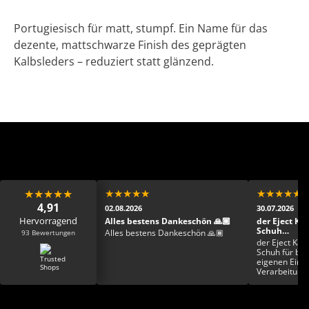
Portugiesisch für matt, stumpf. Ein Name für das
dezente, mattschwarze Finish des geprägten
Kalbsleders – reduziert statt glänzend.
★
★
★
★
★
★
★
★
★
★
★
★
★
★
★
4,91
02.08.2026
30.07.2026
Hervorragend
 Mega Mega toller
Alles bestens Dankeschön 🙏🏾
der Eject Ka
fast schon zu schade
Schuh…
93 Bewertungen
Alles bestens Dankeschön 🙏🏾
ziehen
ehr sehr netter
der Eject Kay
mpetent und der Schuh
Schuh für bre
 der Hammer ab sofort
eigenen Einla
ieblingsschuh erkoren
Verarbeitung 
froh einen von sechs
toll finde ich
attert zu haben. Die
Farbgestaltun
top er fühlt sich super
Einzigartigkei