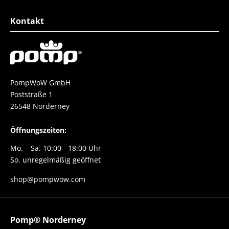
esser geht nicht.
Schuh
e danke danke danke
Kontakt
PompWoW GmbH
Poststraße 1
26548 Norderney
Öffnungszeiten:
Mo. – Sa. 10:00 - 18:00 Uhr
So. unregelmäßig geöffnet
shop@pompwow.com
Pomp® Norderney