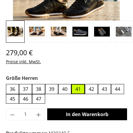
Regulärer Preis:
279,00 €
Preise inkl. MwSt.
auswählen
Größe Herren
36
37
38
39
40
41
42
43
44
45
46
47
Produkt Anzahl: Gib den gewünschten Wer
In den Warenkorb