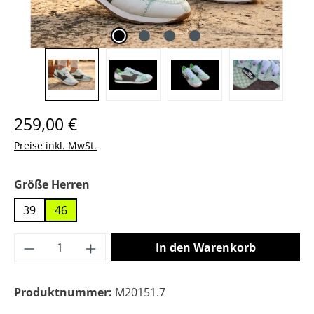
Regulärer Preis:
259,00 €
Preise inkl. MwSt.
auswählen
Größe Herren
39
46
Produkt Anzahl: Gib den gewünschten Wer
In den Warenkorb
Produktnummer:
M20151.7