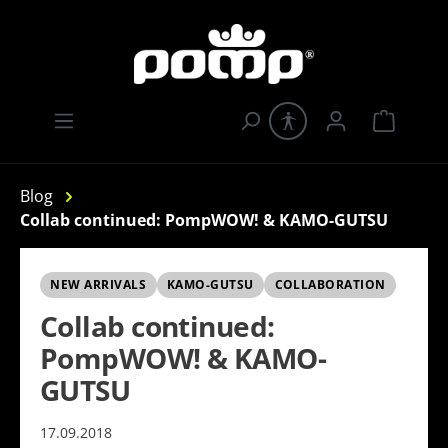
Zum Hauptinhalt springen
Warenk
Blog
Collab continued: PompWOW! & KAMO-GUTSU
NEW ARRIVALS
KAMO-GUTSU
COLLABORATION
Collab continued:
PompWOW! & KAMO-
GUTSU
17.09.2018