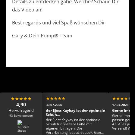
Details zu entdecken gäbe. Welche? Schaue Dir
das Video an!
Best regards und viel Spaß wünschen Dir
Gary & Dein Pomp®-Team
★
★
★
★
★
★
★
★
★
★
★
★
★
★
★
4,90
30.07.2026
17.07.2026
Hervorragend
ens Dankeschön 🙏🏾
der Eject Kaykay ist der optimale
Gerne immer
Schuh…
93 Bewertungen
ns Dankeschön 🙏🏾
Gerne immer 
der Eject Kaykay ist der optimale
passen genau 
Schuh für breitere Füße mit
43. Alles gut 
eigenen Einlagen. Die
Versand! Was 
Verarbeitung ist auch super. Ganz
Wualizät und 