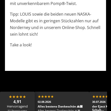
mit unverkennbarem Pomp®-Twist.
Tipp: LOUIS sowie die beiden neuen NASKA-
Modelle gibt es in geringen Stückzahlen nur auf
Norderney und in unserem Online-Shop. Schnell
sein lohnt sich!
Take a look!
★
★
★
★
★
★
★
★
★
★
★
★
★
★
★
4,91
02.08.2026
30.07.2026
Hervorragend
 Mega Mega toller
Alles bestens Dankeschön 🙏🏾
der Eject Ka
fast schon zu schade
Schuh…
93 Bewertungen
Alles bestens Dankeschön 🙏🏾