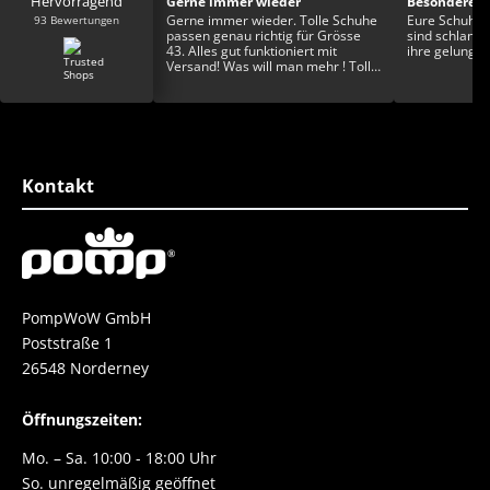
Hervorragend
aykay ist der optimale
Gerne immer wieder
Besondere S
93 Bewertungen
Gerne immer wieder. Tolle Schuhe
Eure Schuhe h
ykay ist der optimale
passen genau richtig für Grösse
sind schlank
eitere Füße mit
43. Alles gut funktioniert mit
ihre gelunge
lagen. Die
Versand! Was will man mehr ! Tolle
g ist auch super. Ganz
Wualizät und tolles Design.
h auch die
ung und die
eit. Rundum ein toller
Kontakt
PompWoW GmbH
Poststraße 1
26548 Norderney
Öffnungszeiten:
Mo. – Sa. 10:00 - 18:00 Uhr
So. unregelmäßig geöffnet