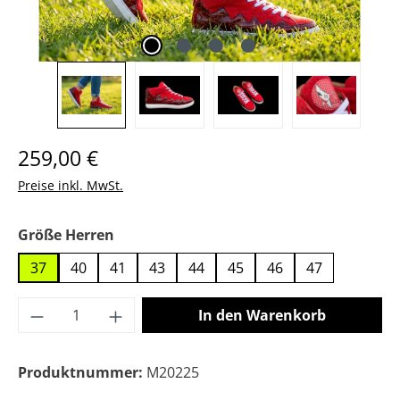
Regulärer Preis:
259,00 €
Preise inkl. MwSt.
auswählen
Größe Herren
37
40
41
43
44
45
46
47
Produkt Anzahl: Gib den gewünschten Wer
In den Warenkorb
Produktnummer:
M20225