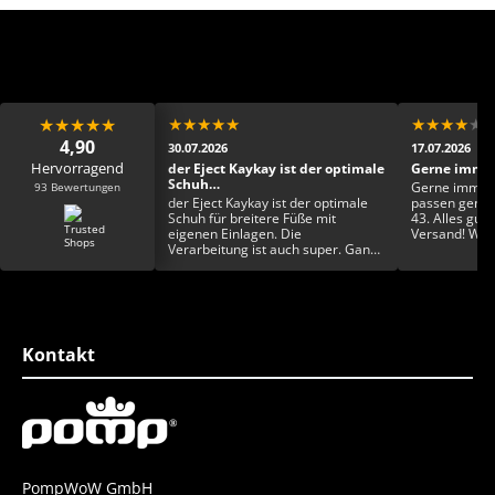
★
★
★
★
★
★
★
★
★
★
★
★
★
★
★
4,90
30.07.2026
17.07.2026
Hervorragend
ens Dankeschön 🙏🏾
der Eject Kaykay ist der optimale
Gerne immer
Schuh…
93 Bewertungen
ns Dankeschön 🙏🏾
Gerne immer 
der Eject Kaykay ist der optimale
passen genau 
Schuh für breitere Füße mit
43. Alles gut 
eigenen Einlagen. Die
Versand! Was 
Verarbeitung ist auch super. Ganz
Wualizät und 
toll finde ich auch die
Farbgestaltung und die
Einzigartigkeit. Rundum ein toller
Schuh
Kontakt
PompWoW GmbH