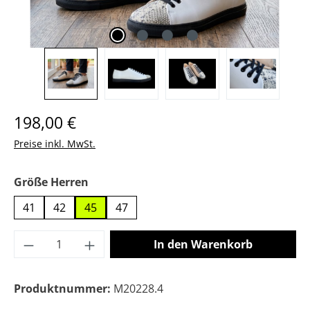
Regulärer Preis:
198,00 €
Preise inkl. MwSt.
auswählen
Größe Herren
41
42
45
47
Produkt Anzahl: Gib den gewünschten Wer
In den Warenkorb
Produktnummer:
M20228.4