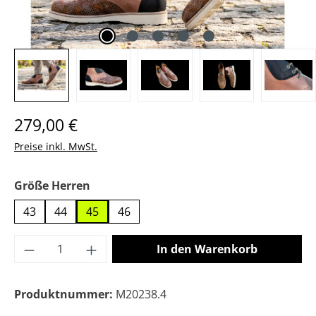
Regulärer Preis:
279,00 €
Preise inkl. MwSt.
auswählen
Größe Herren
43
44
45
46
Produkt Anzahl: Gib den gewünschten Wer
In den Warenkorb
Produktnummer:
M20238.4