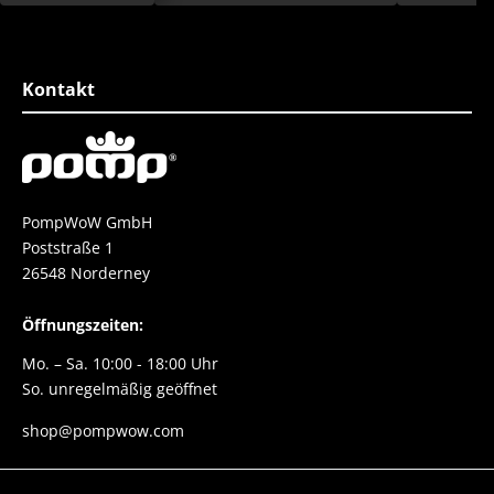
attert zu haben. Die
Farbgestaltun
top er fühlt sich super
Einzigartigkei
esser geht nicht.
Schuh
e danke danke danke
Kontakt
PompWoW GmbH
Poststraße 1
26548 Norderney
Öffnungszeiten:
Mo. – Sa. 10:00 - 18:00 Uhr
So. unregelmäßig geöffnet
shop@pompwow.com