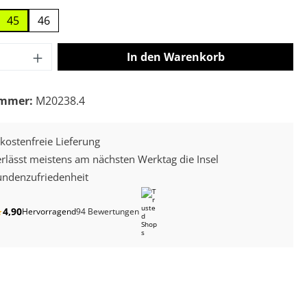
45
46
 Anzahl: Gib den gewünschten Wert ein o
In den Warenkorb
ummer:
M20238.4
kostenfreie Lieferung
erlässt meistens am nächsten Werktag die Insel
ndenzufriedenheit
4,90
★
Hervorragend
94 Bewertungen