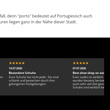
all, denn "porto" bedeutet auf Portugiesisch auch
ren liegen ganz in der Nähe dieser Stadt.
★
★
★
★
★
★
★
★
★
★
14.07.2026
07.07.2026
Besondere Schuhe
Best shoe shop on earth!
en
Eure Schuhe hat nicht jeder. Sie sind
Euer Laden ist wirklich einz
schlank und bestechen durch ihre
wurden bestens beraten u
gelungenen Farbgebungen.
auch sehr viel Zeit genom
Schuhe sind wirklich beson
gesckmackvoll und exklusiv. Man ka
sich kaum entscheiden!