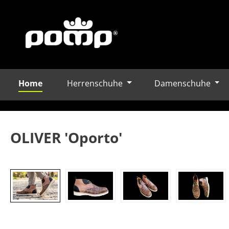
Home
Herrenschuhe
Damenschuhe
m Hauptinhalt springen
Zur Suche springen
Zur Hauptnavigation springen
OLIVER 'Oporto'
Bildergalerie überspringen