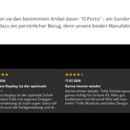
 sie den bestimmten Artikel davor: "O Porto" – ein Sonderf
dazu ein persönlicher Bezug, denn unsere beiden Manufaktu
★
★
★
★
★
★
★
★
2026
17.07.2026
ect Kaykay ist der optimale
Gerne immer wieder
h…
Gerne immer wieder. Tolle Schuhe pass
ect Kaykay ist der optimale Schuh
genau richtig für Grösse 43. Alles gut
eitere Füße mit eigenen Einlagen.
funktioniert mit Versand! Was will man
rarbeitung ist auch super. Ganz toll
mehr ! Tolle Wualizät und tolles Design.
ich auch die Farbgestaltung und die
artigkeit. Rundum ein toller Schuh