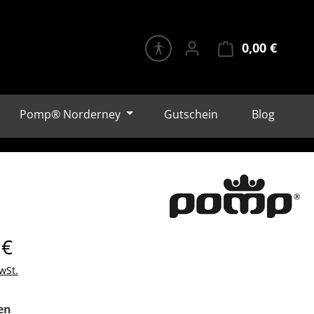
0,00 €
Warenk
Pomp® Norderney
Gutschein
Blog
eis:
 €
wSt.
auswählen
en