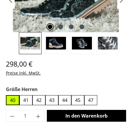
Regulärer Preis:
298,00 €
Preise inkl. MwSt.
auswählen
Größe Herren
40
41
42
43
44
45
47
Produkt Anzahl: Gib den gewünschten Wer
In den Warenkorb