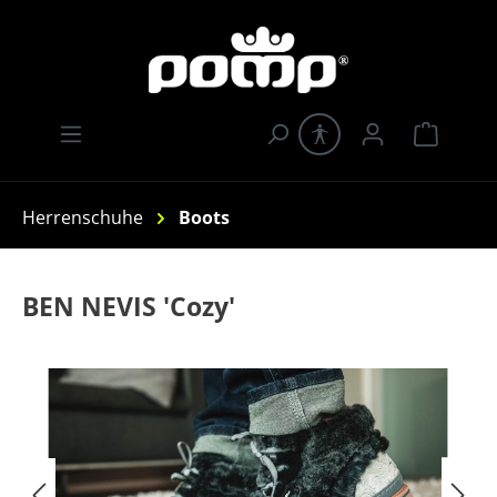
Zum Hauptinhalt springen
Warenk
Herrenschuhe
Boots
BEN NEVIS 'Cozy'
Bildergalerie überspringen